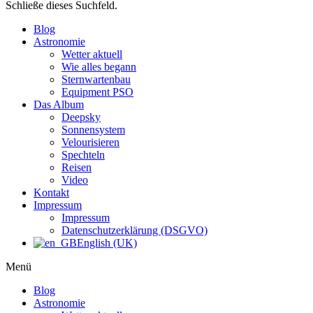
Schließe dieses Suchfeld.
Blog
Astronomie
Wetter aktuell
Wie alles begann
Sternwartenbau
Equipment PSO
Das Album
Deepsky
Sonnensystem
Velourisieren
Spechteln
Reisen
Video
Kontakt
Impressum
Impressum
Datenschutzerklärung (DSGVO)
English (UK)
Menü
Blog
Astronomie