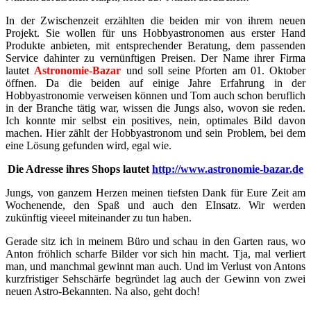
In der Zwischenzeit erzählten die beiden mir von ihrem neuen
Projekt. Sie wollen für uns Hobbyastronomen aus erster Hand
Produkte anbieten, mit entsprechender Beratung, dem passenden
Service dahinter zu vernünftigen Preisen. Der Name ihrer Firma
lautet
Astronomie-Bazar
und soll seine Pforten am 01. Oktober
öffnen. Da die beiden auf einige Jahre Erfahrung in der
Hobbyastronomie verweisen können und Tom auch schon beruflich
in der Branche tätig war, wissen die Jungs also, wovon sie reden.
Ich konnte mir selbst ein positives, nein, optimales Bild davon
machen. Hier zählt der Hobbyastronom und sein Problem, bei dem
eine Lösung gefunden wird, egal wie.
Die Adresse ihres Shops lautet
http://www.astronomie-bazar.de
Jungs, von ganzem Herzen meinen tiefsten Dank für Eure Zeit am
Wochenende, den Spaß und auch den EInsatz. Wir werden
zukünftig vieeel miteinander zu tun haben.
Gerade sitz ich in meinem Büro und schau in den Garten raus, wo
Anton fröhlich scharfe Bilder vor sich hin macht. Tja, mal verliert
man, und manchmal gewinnt man auch. Und im Verlust von Antons
kurzfristiger Sehschärfe begründet lag auch der Gewinn von zwei
neuen Astro-Bekannten. Na also, geht doch!