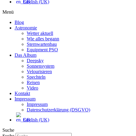
English (UK)
Menü
Blog
Astronomie
Wetter aktuell
Wie alles begann
Sternwartenbau
Equipment PSO
Das Album
Deepsky
Sonnensystem
Velourisieren
Spechteln
Reisen
Video
Kontakt
Impressum
Impressum
Datenschutzerklärung (DSGVO)
English (UK)
Suche
Suche