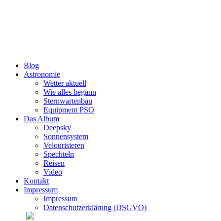
Zum
Inhalt
wechseln
Blog
Astronomie
Wetter aktuell
Wie alles begann
Sternwartenbau
Equipment PSO
Das Album
Deepsky
Sonnensystem
Velourisieren
Spechteln
Reisen
Video
Kontakt
Impressum
Impressum
Datenschutzerklärung (DSGVO)