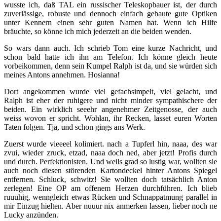
wusste ich, daß TAL ein russischer Teleskopbauer ist, der durch
zuverlässige, robuste und dennoch einfach gebaute gute Optiken
unter Kennern einen sehr guten Namen hat. Wenn ich Hilfe
bräuchte, so könne ich mich jederzeit an die beiden wenden.
So wars dann auch. Ich schrieb Tom eine kurze Nachricht, und
schon bald hatte ich ihn am Telefon. Ich könne gleich heute
vorbeikommen, denn sein Kumpel Ralph ist da, und sie würden sich
meines Antons annehmen. Hosianna!
Dort angekommen wurde viel gefachsimpelt, viel gelacht, und
Ralph ist eher der ruhigere und nicht minder sympathischere der
beiden. Ein wirklich seeehr angenehmer Zeitgenosse, der auch
weiss wovon er spricht. Wohlan, ihr Recken, lasset euren Worten
Taten folgen. Tja, und schon gings ans Werk.
Zuerst wurde vieeeel kolimiert. nach a Tupferl hin, naaa, des war
zvui, wieder zruck, etzad, naaa doch ned, aber jetzt! Profis durch
und durch. Perfektionisten. Und weils grad so lustig war, wollten sie
auch noch diesen störenden Kartondeckel hinter Antons Spiegel
entfernen. Schluck, schwitz! Sie wollten doch tatsächlich Anton
zerlegen! Eine OP am offenem Herzen durchführen. Ich blieb
ruuuhig, wenngleich etwas Rücken und Schnappatmung parallel in
mir Einzug hielten. Aber nuuur nix anmerken lassen, lieber noch ne
Lucky anzünden.