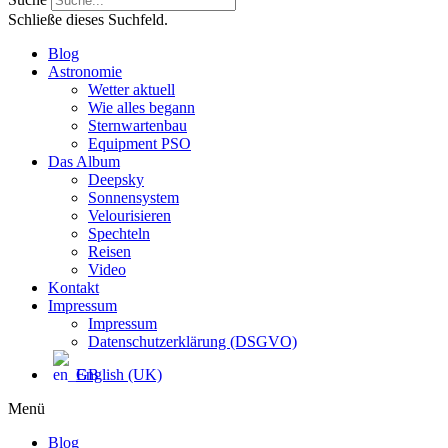
Schließe dieses Suchfeld.
Blog
Astronomie
Wetter aktuell
Wie alles begann
Sternwartenbau
Equipment PSO
Das Album
Deepsky
Sonnensystem
Velourisieren
Spechteln
Reisen
Video
Kontakt
Impressum
Impressum
Datenschutzerklärung (DSGVO)
English (UK)
Menü
Blog