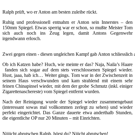
Ralph prüft, wo er Anton am besten zuleibe rückt.
Ruhig und professionell entnahm er Anton sein Innerstes – den
150mm Spiegel. Etwas sperrig war er schon, so mußte Meister Tom
sich auch noch ins Zeug legen, damit Antons Gegenwehr
irgendwann erlosch.
Zwei gegen einen - diesen ungleichen Kampf gab Anton schliesslich 
Ob ich Katzen habe? Huch, wie meinte er das? Naja, Naila’s Haare
fanden sich sogar auf dem stets verschlossenen Spiegel wieder.
Hust, jaaa, hab ich… Weiter gings. Tom war in der Zwischenzeit in
seinem Haus verschwunden und kam strahlend mit einem sehr
feinen Chinapinsel wieder, mit dem der grobe Schmutz (inkl. einiger
Zigarettenaschereste) vom Spiegel entfernt wurden.
Nach der Reinigung wurde der Spiegel wieder zusammengebaut
(interessant sowas mal vollkommen zerlegt zu sehen) und wieder
perfekt eingerichtet. Das Ganze dauerte etwa anderthalb Stunden,
die eigentliche OP nur 20 Minuten – mit Einrichten.
Niiiicht abrutschen Ralph, hörst du? Niiicht abrutschen!