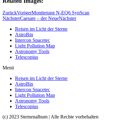
Related Images:
Zurück
Voriger
Montierung N-EQ6 SynScan
Nächster
Caesare – der Neue
Nächster
Reisen im Licht der Sterne
AstroBin
Intercon Spacetec
Light Pollution Map
Astronomy Tools
Telescopius
Menü
Reisen im Licht der Sterne
AstroBin
Intercon Spacetec
Light Pollution Map
Astronomy Tools
Telescopius
(c) 2023 Sternenalbum | Alle Rechte vorbehalten