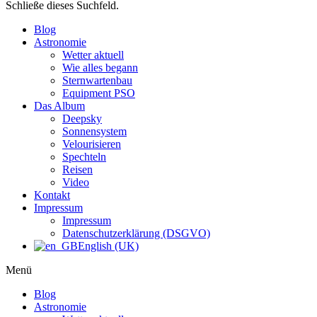
Schließe dieses Suchfeld.
Blog
Astronomie
Wetter aktuell
Wie alles begann
Sternwartenbau
Equipment PSO
Das Album
Deepsky
Sonnensystem
Velourisieren
Spechteln
Reisen
Video
Kontakt
Impressum
Impressum
Datenschutzerklärung (DSGVO)
English (UK)
Menü
Blog
Astronomie