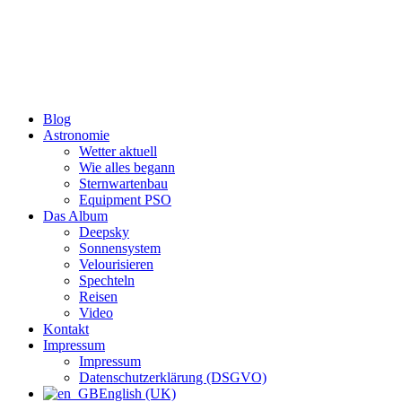
Zum
Inhalt
wechseln
Blog
Astronomie
Wetter aktuell
Wie alles begann
Sternwartenbau
Equipment PSO
Das Album
Deepsky
Sonnensystem
Velourisieren
Spechteln
Reisen
Video
Kontakt
Impressum
Impressum
Datenschutzerklärung (DSGVO)
English (UK)