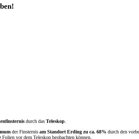
eben!
enfinsternis
durch das
Teleskop
.
imum
der Finsternis
am Standort Erding zu ca. 68%
durch den vorb
e
Folien vor dem Teleskop beobachten können.