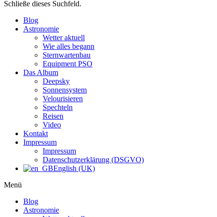
Schließe dieses Suchfeld.
Blog
Astronomie
Wetter aktuell
Wie alles begann
Sternwartenbau
Equipment PSO
Das Album
Deepsky
Sonnensystem
Velourisieren
Spechteln
Reisen
Video
Kontakt
Impressum
Impressum
Datenschutzerklärung (DSGVO)
English (UK)
Menü
Blog
Astronomie