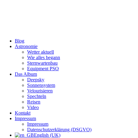
Zum
Inhalt
wechseln
Blog
Astronomie
Wetter aktuell
Wie alles begann
Sternwartenbau
Equipment PSO
Das Album
Deepsky
Sonnensystem
Velourisieren
Spechteln
Reisen
Video
Kontakt
Impressum
Impressum
Datenschutzerklärung (DSGVO)
English (UK)