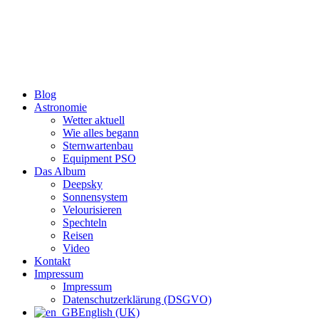
Zum
Inhalt
wechseln
Blog
Astronomie
Wetter aktuell
Wie alles begann
Sternwartenbau
Equipment PSO
Das Album
Deepsky
Sonnensystem
Velourisieren
Spechteln
Reisen
Video
Kontakt
Impressum
Impressum
Datenschutzerklärung (DSGVO)
English (UK)