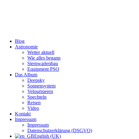
Zum
Inhalt
wechseln
Blog
Astronomie
Wetter aktuell
Wie alles begann
Sternwartenbau
Equipment PSO
Das Album
Deepsky
Sonnensystem
Velourisieren
Spechteln
Reisen
Video
Kontakt
Impressum
Impressum
Datenschutzerklärung (DSGVO)
English (UK)