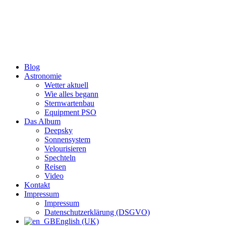
Zum
Inhalt
wechseln
Blog
Astronomie
Wetter aktuell
Wie alles begann
Sternwartenbau
Equipment PSO
Das Album
Deepsky
Sonnensystem
Velourisieren
Spechteln
Reisen
Video
Kontakt
Impressum
Impressum
Datenschutzerklärung (DSGVO)
English (UK)