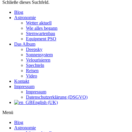
Schließe dieses Suchfeld.
Blog
Astronomie
Wetter aktuell
Wie alles begann
Sternwartenbau
Equipment PSO
Das Album
Deepsky
Sonnensystem
Velourisieren
Spechteln
Reisen
Video
Kontakt
Impressum
Impressum
Datenschutzerklärung (DSGVO)
English (UK)
Menü
Blog
Astronomie