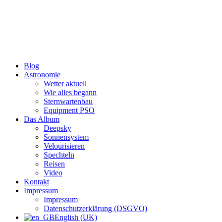
Zum
Inhalt
wechseln
Blog
Astronomie
Wetter aktuell
Wie alles begann
Sternwartenbau
Equipment PSO
Das Album
Deepsky
Sonnensystem
Velourisieren
Spechteln
Reisen
Video
Kontakt
Impressum
Impressum
Datenschutzerklärung (DSGVO)
English (UK)