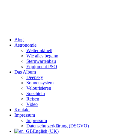
Zum
Inhalt
wechseln
Blog
Astronomie
Wetter aktuell
Wie alles begann
Sternwartenbau
Equipment PSO
Das Album
Deepsky
Sonnensystem
Velourisieren
Spechteln
Reisen
Video
Kontakt
Impressum
Impressum
Datenschutzerklärung (DSGVO)
English (UK)