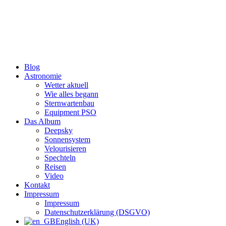
Zum
Inhalt
wechseln
Blog
Astronomie
Wetter aktuell
Wie alles begann
Sternwartenbau
Equipment PSO
Das Album
Deepsky
Sonnensystem
Velourisieren
Spechteln
Reisen
Video
Kontakt
Impressum
Impressum
Datenschutzerklärung (DSGVO)
English (UK)