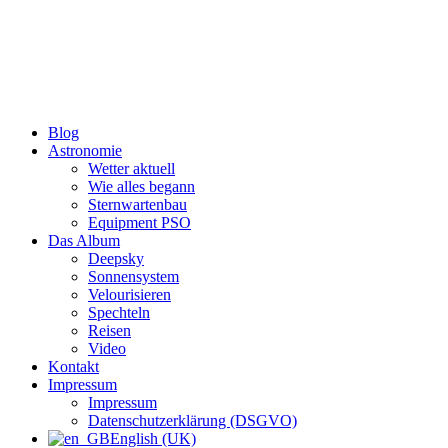
Zum
Inhalt
wechseln
Blog
Astronomie
Wetter aktuell
Wie alles begann
Sternwartenbau
Equipment PSO
Das Album
Deepsky
Sonnensystem
Velourisieren
Spechteln
Reisen
Video
Kontakt
Impressum
Impressum
Datenschutzerklärung (DSGVO)
English (UK)