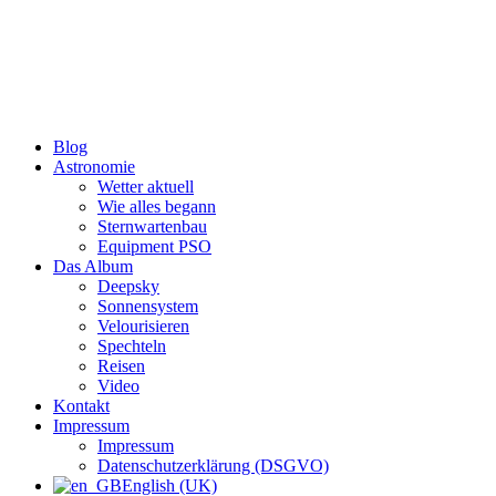
Zum
Inhalt
wechseln
Blog
Astronomie
Wetter aktuell
Wie alles begann
Sternwartenbau
Equipment PSO
Das Album
Deepsky
Sonnensystem
Velourisieren
Spechteln
Reisen
Video
Kontakt
Impressum
Impressum
Datenschutzerklärung (DSGVO)
English (UK)