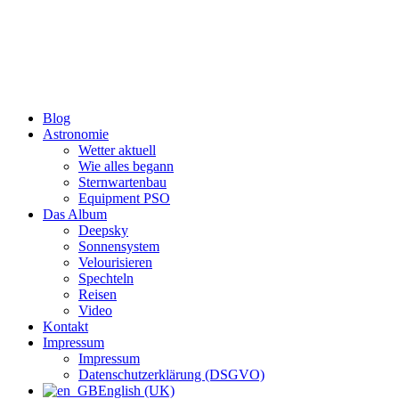
Zum
Inhalt
wechseln
Blog
Astronomie
Wetter aktuell
Wie alles begann
Sternwartenbau
Equipment PSO
Das Album
Deepsky
Sonnensystem
Velourisieren
Spechteln
Reisen
Video
Kontakt
Impressum
Impressum
Datenschutzerklärung (DSGVO)
English (UK)