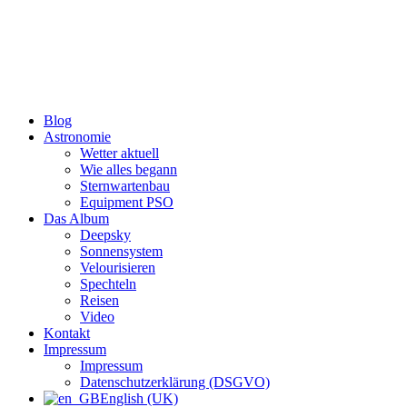
Zum
Inhalt
wechseln
Blog
Astronomie
Wetter aktuell
Wie alles begann
Sternwartenbau
Equipment PSO
Das Album
Deepsky
Sonnensystem
Velourisieren
Spechteln
Reisen
Video
Kontakt
Impressum
Impressum
Datenschutzerklärung (DSGVO)
English (UK)