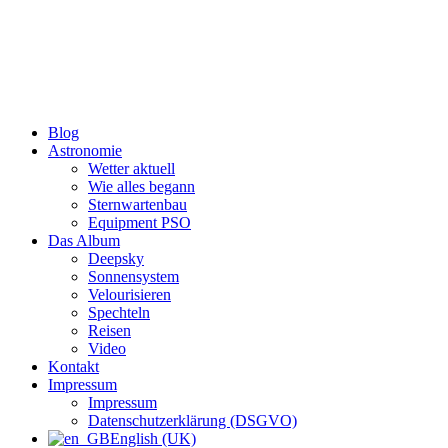
Zum
Inhalt
wechseln
Blog
Astronomie
Wetter aktuell
Wie alles begann
Sternwartenbau
Equipment PSO
Das Album
Deepsky
Sonnensystem
Velourisieren
Spechteln
Reisen
Video
Kontakt
Impressum
Impressum
Datenschutzerklärung (DSGVO)
English (UK)