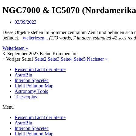
NGC7000 & IC5070 (Nordamerika 
03/09/2023
Diese Objekte stehen im Sommer zentral im Zenit und befinden sic
befindet.
weiterlesen...
(173 words, 7 images, estimated 42 secs read
Weiterlesen »
3. September 2023
Keine Kommentare
« Voriger
Seite
1
Seite
2
Seite
3
Seite
4
Seite
5
Nächster »
Reisen im Licht der Sterne
AstroBin
Intercon Spacetec
Light Pollution Map
Astronomy Tools
Telescopius
Menü
Reisen im Licht der Sterne
AstroBin
Intercon Spacetec
Light Pollution Map