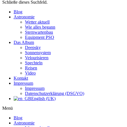
Schließe dieses Suchfeld.
Blog
Astronomie
Wetter aktuell
Wie alles begann
Sternwartenbau
Equipment PSO
Das Album
Deepsky
Sonnensystem
Velourisieren
Spechteln
Reisen
Video
Kontakt
Impressum
Impressum
Datenschutzerklärung (DSGVO)
English (UK)
Menü
Blog
Astronomie