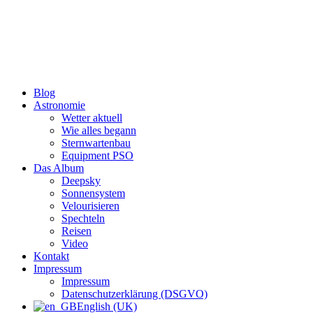
Zum
Inhalt
wechseln
Blog
Astronomie
Wetter aktuell
Wie alles begann
Sternwartenbau
Equipment PSO
Das Album
Deepsky
Sonnensystem
Velourisieren
Spechteln
Reisen
Video
Kontakt
Impressum
Impressum
Datenschutzerklärung (DSGVO)
English (UK)