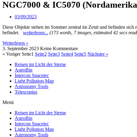
NGC7000 & IC5070 (Nordamerika 
03/09/2023
Diese Objekte stehen im Sommer zentral im Zenit und befinden sic
befindet.
weiterlesen...
(173 words, 7 images, estimated 42 secs read
Weiterlesen »
3. September 2023
Keine Kommentare
« Voriger
Seite
1
Seite
2
Seite
3
Seite
4
Seite
5
Nächster »
Reisen im Licht der Sterne
AstroBin
Intercon Spacetec
Light Pollution Map
Astronomy Tools
Telescopius
Menü
Reisen im Licht der Sterne
AstroBin
Intercon Spacetec
Light Pollution Map
Astronomy Tools