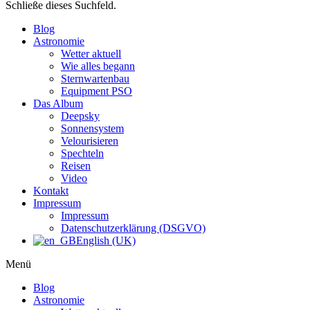
Schließe dieses Suchfeld.
Blog
Astronomie
Wetter aktuell
Wie alles begann
Sternwartenbau
Equipment PSO
Das Album
Deepsky
Sonnensystem
Velourisieren
Spechteln
Reisen
Video
Kontakt
Impressum
Impressum
Datenschutzerklärung (DSGVO)
English (UK)
Menü
Blog
Astronomie