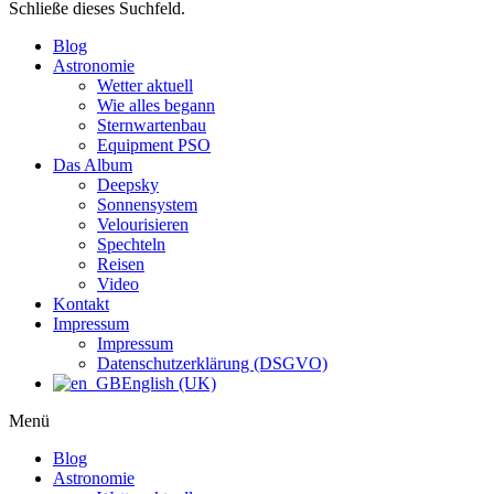
Schließe dieses Suchfeld.
Blog
Astronomie
Wetter aktuell
Wie alles begann
Sternwartenbau
Equipment PSO
Das Album
Deepsky
Sonnensystem
Velourisieren
Spechteln
Reisen
Video
Kontakt
Impressum
Impressum
Datenschutzerklärung (DSGVO)
English (UK)
Menü
Blog
Astronomie