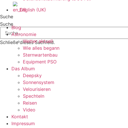
English (UK)
Suche
Suche
Blog
Astronomie
Wetter aktuell
Schließe dieses Suchfeld.
Wie alles begann
Sternwartenbau
Equipment PSO
Das Album
Deepsky
Sonnensystem
Velourisieren
Spechteln
Reisen
Video
Kontakt
Impressum