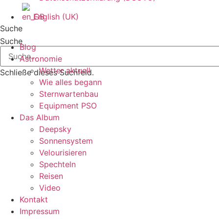
English (UK)
Suche
Suche
Blog
Astronomie
Wetter aktuell
Schließe dieses Suchfeld.
Wie alles begann
Sternwartenbau
Equipment PSO
Das Album
Deepsky
Sonnensystem
Velourisieren
Spechteln
Reisen
Video
Kontakt
Impressum