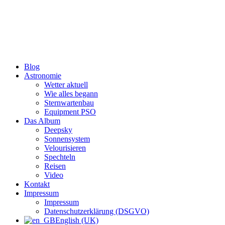
Zum
Inhalt
wechseln
Blog
Astronomie
Wetter aktuell
Wie alles begann
Sternwartenbau
Equipment PSO
Das Album
Deepsky
Sonnensystem
Velourisieren
Spechteln
Reisen
Video
Kontakt
Impressum
Impressum
Datenschutzerklärung (DSGVO)
English (UK)