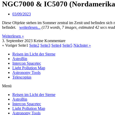
NGC7000 & IC5070 (Nordamerika 
03/09/2023
Diese Objekte stehen im Sommer zentral im Zenit und befinden sic
befindet.
weiterlesen...
(173 words, 7 images, estimated 42 secs read
Weiterlesen »
3. September 2023
Keine Kommentare
« Voriger
Seite
1
Seite
2
Seite
3
Seite
4
Seite
5
Nächster »
Reisen im Licht der Sterne
AstroBin
Intercon Spacetec
Light Pollution Map
Astronomy Tools
Telescopius
Menü
Reisen im Licht der Sterne
AstroBin
Intercon Spacetec
Light Pollution Map
Astronomy Tools