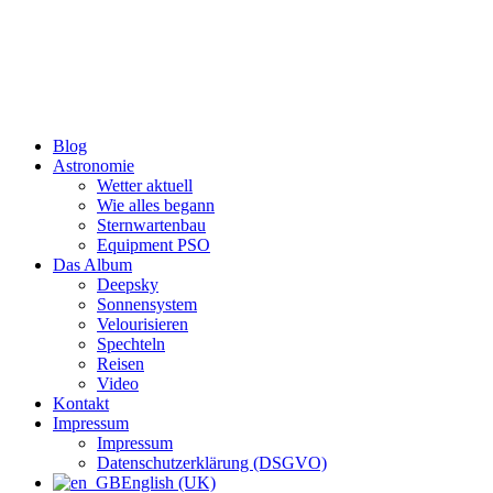
Zum
Inhalt
wechseln
Blog
Astronomie
Wetter aktuell
Wie alles begann
Sternwartenbau
Equipment PSO
Das Album
Deepsky
Sonnensystem
Velourisieren
Spechteln
Reisen
Video
Kontakt
Impressum
Impressum
Datenschutzerklärung (DSGVO)
English (UK)