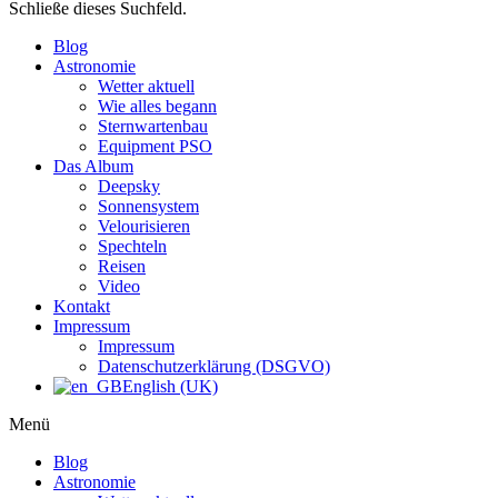
Schließe dieses Suchfeld.
Blog
Astronomie
Wetter aktuell
Wie alles begann
Sternwartenbau
Equipment PSO
Das Album
Deepsky
Sonnensystem
Velourisieren
Spechteln
Reisen
Video
Kontakt
Impressum
Impressum
Datenschutzerklärung (DSGVO)
English (UK)
Menü
Blog
Astronomie