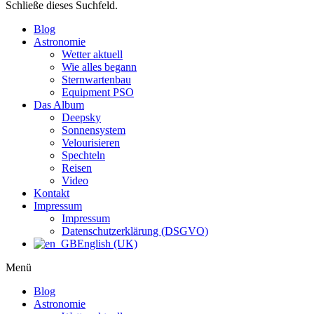
Schließe dieses Suchfeld.
Blog
Astronomie
Wetter aktuell
Wie alles begann
Sternwartenbau
Equipment PSO
Das Album
Deepsky
Sonnensystem
Velourisieren
Spechteln
Reisen
Video
Kontakt
Impressum
Impressum
Datenschutzerklärung (DSGVO)
English (UK)
Menü
Blog
Astronomie