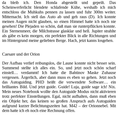
da bleib ich. Den Honda abgestellt und gepeilt. Das
Scheinwerferlicht blendete schlafende Kühe, weshalb ich mich
entschloss die Muhkuhs pennen zu lassen und fuhr 300m weiter.
Mitternacht. Ich stell das Auto ab und geh raus (D). Ich konnte
meinen Augen nicht glauben, so einen Himmel hatte ich noch nie
gesehen! Die Plejaden so schön, daß man sie runterpflücken konnte.
Ein Sternenmeer, die Milchstrasse glasklar und hell. Jupiter strahlte
als gäbe es kein morgen, ein perfekter Blick in alle Richtungen und
im Hintergrund meine geliebten Berge. Hach, jetzt kanns losgehen.
Caesare und der Orion
Der Aufbau verlief reibungslos, die Laune konnte nicht besser sein.
Summend stellte ich alles ein. So, und jetzt noch schön scharf
einstell… verdammt! Ich hatte die Bahtinov Maske Zuhause
vergessen. Ärgerlich, aber dann muss es eben so gehen. Jetzt noch
das Autoguiding. PHD heißt die verwendete Software… ein
brilliantes Bild. Und jetzt guide. Guide! Luja, guide sage ich! Nix.
Mein neues Notebook wollte den Autoguide Modus nicht aktivieren
trotz perfekter Einstellungen. Egal, nicht aufhalten, dann muß eben
ein Objekt her, das keinen so großen Anspruch aufs Autoguiden
aufgrund kurzer Belichtungszeiten hat. M42 – der Orionnebel. Mit
dem hatte ich eh noch eine Rechnung offen.