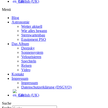
English (UK)
Menü
Blog
Astronomie
Wetter aktuell
Wie alles begann
Sternwartenbau
Equipment PSO
Das Album
Deepsky
Sonnensystem
Velourisieren
Spechteln
Reisen
Video
Kontakt
Impressum
Impressum
Datenschutzerklärung (DSGVO)
English (UK)
Suche
Suche