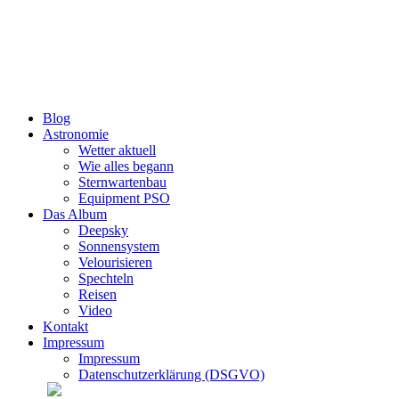
Zum
Inhalt
wechseln
Blog
Astronomie
Wetter aktuell
Wie alles begann
Sternwartenbau
Equipment PSO
Das Album
Deepsky
Sonnensystem
Velourisieren
Spechteln
Reisen
Video
Kontakt
Impressum
Impressum
Datenschutzerklärung (DSGVO)