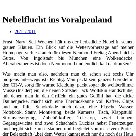
Nebelflucht ins Voralpenland
26/11/2011
Frust! Narv! Seit Wochen hält uns der herbstliche Nebel in seinen
grauen Klauen. Ein Blick auf die Wettervorhersage auf meiner
Homepage verhiess auch für diesen Neumond Freitag Abend nichts
Gutes. Von Ingolstadt bis München eine Wolkendecke.
Aberaberaber es ist doch Neumooond und endlich kalt da draußen!
Was macht man also, nachdem man eh schon seit sechs Uhr
morgens unterwegs ist? Richtig. Man packt sein ganzes Gerödel in
den CR-V, sorgt für warme Kleidung, packt sogar die weltberühmte
Müsse (Insider) ein, die neuen Softshell Jack Wolfskin Handschuhe,
mit denen man in den Griffeln ein gutes Gefühl hat, die dicke
Daunenjacke, macht sich eine Thermoskanne voll Kaffee, Chips
und ne Tafel Schokolade noch dazu, eine Flasche Wasser,
Notebook, Stativ, Montierung, beide Kameras, Tisch, Klappstuhl,
Stromversorgung, Zubehörkoffer, Teleskop, zwei Lampen,
Gegengewichte und zwei Schachteln Luckies nebst Feuerzeugen
und begibt sich zum erstaunen und begleitet von massivem Protest
der Belegschaft („bei dem Wetter kannst auch nur du noch das Haus