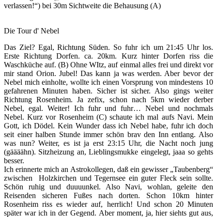
verlassen!“) bei 30m Sichtweite die Behausung (A)
Die Tour d' Nebel
Das Ziel? Egal, Richtung Süden. So fuhr ich um 21:45 Uhr los.
Erste Richtung Dorfen. ca. 20km. Kurz hinter Dorfen riss die
Waschküche auf. (B) Ohne WItz, auf einmal alles frei und direkt vor
mir stand Orion. Jubel! Das kann ja was werden. Aber bevor der
Nebel mich einholte, wollte ich einen Vorsprung von mindestens 10
gefahrenen Minuten haben. Sicher ist sicher. Also gings weiter
Richtung Rosenheim. Ja zefix, schon nach 5km wieder derber
Nebel, egal. Weiter! Ich fuhr und fuhr… Nebel und nochmals
Nebel. Kurz vor Rosenheim (C) schaute ich mal aufs Navi. Mein
Gott, ich Dödel. Kein Wunder dass ich Nebel habe, fuhr ich doch
seit einer halben Stunde immer schön brav den Inn entlang. Also
was nun? Weiter, es ist ja erst 23:15 Uhr, die Nacht noch jung
(gäääähn). Sitzheizung an, Lieblingsmukke eingelegt, jaaa so gehts
besser.
Ich erinnerte mich an Astrokollegen, daß ein gewisser „Taubenberg“
zwischen Holzkirchen und Tegernsee ein guter Fleck sein sollte.
Schön ruhig und duuuunkel. Also Navi, wohlan, geleite den
Reisenden sicheren Fußes nach dorten. Schon 10km hinter
Rosenheim riss es wieder auf, herrlich! Und schon 20 Minuten
später war ich in der Gegend. Aber moment, ja, hier siehts gut aus,