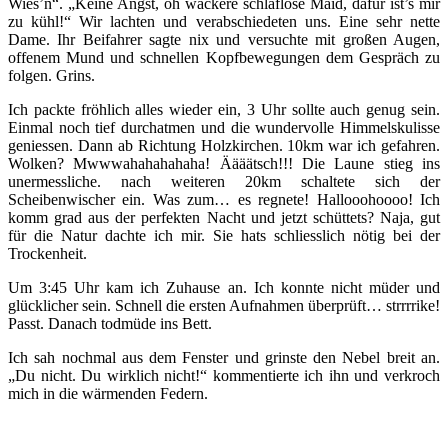
Wies’n“. „Keine Angst, oh wackere schlaflose Maid, dafür ist’s mir
zu kühl!“ Wir lachten und verabschiedeten uns. Eine sehr nette
Dame. Ihr Beifahrer sagte nix und versuchte mit großen Augen,
offenem Mund und schnellen Kopfbewegungen dem Gespräch zu
folgen. Grins.
Ich packte fröhlich alles wieder ein, 3 Uhr sollte auch genug sein.
Einmal noch tief durchatmen und die wundervolle Himmelskulisse
geniessen. Dann ab Richtung Holzkirchen. 10km war ich gefahren.
Wolken? Mwwwahahahahaha! Äääätsch!!! Die Laune stieg ins
unermessliche. nach weiteren 20km schaltete sich der
Scheibenwischer ein. Was zum… es regnete! Hallooohoooo! Ich
komm grad aus der perfekten Nacht und jetzt schüttets? Naja, gut
für die Natur dachte ich mir. Sie hats schliesslich nötig bei der
Trockenheit.
Um 3:45 Uhr kam ich Zuhause an. Ich konnte nicht müder und
glücklicher sein. Schnell die ersten Aufnahmen überprüft… strrrrike!
Passt. Danach todmüde ins Bett.
Ich sah nochmal aus dem Fenster und grinste den Nebel breit an.
„Du nicht. Du wirklich nicht!“ kommentierte ich ihn und verkroch
mich in die wärmenden Federn.