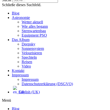
Schließe dieses Suchfeld.
Blog
Astronomie
Wetter aktuell
Wie alles begann
Sternwartenbau
Equipment PSO
Das Album
Deepsky
Sonnensystem
Velourisieren
Spechteln
Reisen
Video
Kontakt
Impressum
Impressum
Datenschutzerklärung (DSGVO)
English (UK)
Menü
Blog