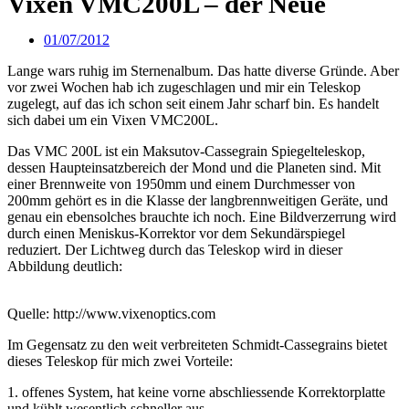
Vixen VMC200L – der Neue
01/07/2012
Lange wars ruhig im Sternenalbum. Das hatte diverse Gründe. Aber
vor zwei Wochen hab ich zugeschlagen und mir ein Teleskop
zugelegt, auf das ich schon seit einem Jahr scharf bin. Es handelt
sich dabei um ein Vixen VMC200L.
Das VMC 200L ist ein Maksutov-Cassegrain Spiegelteleskop,
dessen Haupteinsatzbereich der Mond und die Planeten sind. Mit
einer Brennweite von 1950mm und einem Durchmesser von
200mm gehört es in die Klasse der langbrennweitigen Geräte, und
genau ein ebensolches brauchte ich noch. Eine Bildverzerrung wird
durch einen Meniskus-Korrektor vor dem Sekundärspiegel
reduziert. Der Lichtweg durch das Teleskop wird in dieser
Abbildung deutlich:
Quelle: http://www.vixenoptics.com
Im Gegensatz zu den weit verbreiteten Schmidt-Cassegrains bietet
dieses Teleskop für mich zwei Vorteile:
1. offenes System, hat keine vorne abschliessende Korrektorplatte
und kühlt wesentlich schneller aus.