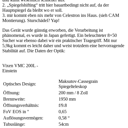
2. „Spiegelshifting“ tritt hier bauartbedingt nicht auf, da der
Hauptspiegel da bleibt wo er soll.
3. mir kommt eben nix mehr von Celestron ins Haus. (sieh CAM
Montierung). Sturschädel? Yap!
Das Gerät wurde günstig erworben, die Verarbeitung ist
phänomenal, es wurde in Japan gefertigt. Ein beleuchteter 8×50
Sucher war ebenso dabei wir ein praktischer Tragegriff. Mit nur
5,9kg kommt es leicht daher und weist trotzdem eine hervorragende
Stabilität auf. Die Daten der Optik:
Vixen VMC 200L -
Einstein
Maksutov-Cassegrain
Optisches Design:
Spiegelteleskop
Öffnung:
200 mm / 8 Zoll
Brennweite:
1950 mm
Öffnungsverhältnis:
f/9.8
FoV EOS in °
0,65
Auflösungsvermögen:
0,58 “
Tubuslänge:
54cm