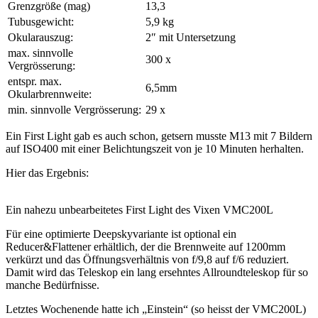
Grenzgröße (mag)
13,3
Tubusgewicht:
5,9 kg
Okularauszug:
2″ mit Untersetzung
max. sinnvolle
300 x
Vergrösserung:
entspr. max.
6,5mm
Okularbrennweite:
min. sinnvolle Vergrösserung:
29 x
Ein First Light gab es auch schon, getsern musste M13 mit 7 Bildern
auf ISO400 mit einer Belichtungszeit von je 10 Minuten herhalten.
Hier das Ergebnis:
Ein nahezu unbearbeitetes First Light des Vixen VMC200L
Für eine optimierte Deepskyvariante ist optional ein
Reducer&Flattener erhältlich, der die Brennweite auf 1200mm
verkürzt und das Öffnungsverhältnis von f/9,8 auf f/6 reduziert.
Damit wird das Teleskop ein lang ersehntes Allroundteleskop für so
manche Bedürfnisse.
Letztes Wochenende hatte ich „Einstein“ (so heisst der VMC200L)