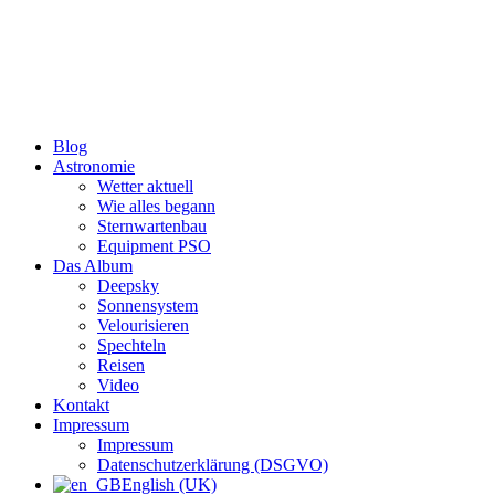
Zum
Inhalt
wechseln
Blog
Astronomie
Wetter aktuell
Wie alles begann
Sternwartenbau
Equipment PSO
Das Album
Deepsky
Sonnensystem
Velourisieren
Spechteln
Reisen
Video
Kontakt
Impressum
Impressum
Datenschutzerklärung (DSGVO)
English (UK)