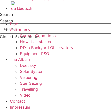
Deutsch
Search
Search
Blog
Astronomy
Current Conditions
Close this search box.
How it all started
DIY a Backyard Observatory
Equipment PSO
The Album
Deepsky
Solar System
Velouring
Star Gazing
Travelling
Video
Contact
Impressum