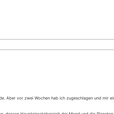
de. Aber vor zwei Wochen hab ich zugeschlagen und mir ein
p, dessen Haupteinsatzbereich der Mond und die Planeten