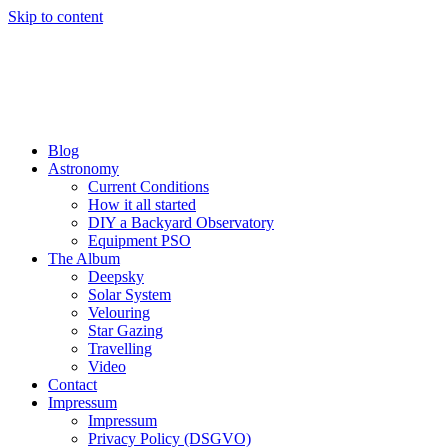
Skip to content
Blog
Astronomy
Current Conditions
How it all started
DIY a Backyard Observatory
Equipment PSO
The Album
Deepsky
Solar System
Velouring
Star Gazing
Travelling
Video
Contact
Impressum
Impressum
Privacy Policy (DSGVO)