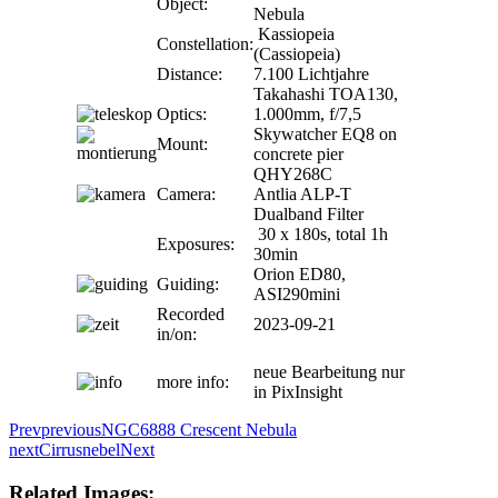
Object:
Nebula
Kassiopeia
Constellation:
(Cassiopeia)
Distance:
7.100 Lichtjahre
Takahashi TOA130,
Optics:
1.000mm, f/7,5
Skywatcher EQ8 on
Mount:
concrete pier
QHY268C
Camera:
Antlia ALP-T
Dualband Filter
30 x 180s, total 1h
Exposures:
30min
Orion ED80,
Guiding:
ASI290mini
Recorded
2023-09-21
in/on:
neue Bearbeitung nur
more info:
in PixInsight
Prev
previous
NGC6888 Crescent Nebula
next
Cirrusnebel
Next
Related Images: