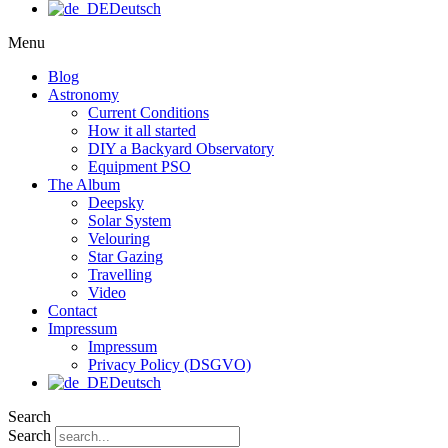
Deutsch
Menu
Blog
Astronomy
Current Conditions
How it all started
DIY a Backyard Observatory
Equipment PSO
The Album
Deepsky
Solar System
Velouring
Star Gazing
Travelling
Video
Contact
Impressum
Impressum
Privacy Policy (DSGVO)
Deutsch
Search
Search