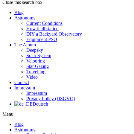
Close this search box.
Blog
Astronomy
Current Conditions
How it all started
DIY a Backyard Observatory
Equipment PSO
The Album
Deepsky
Solar System
Velouring
Star Gazing
Travelling
Video
Contact
Impressum
Impressum
Privacy Policy (DSGVO)
Deutsch
Menu
Blog
Astronomy